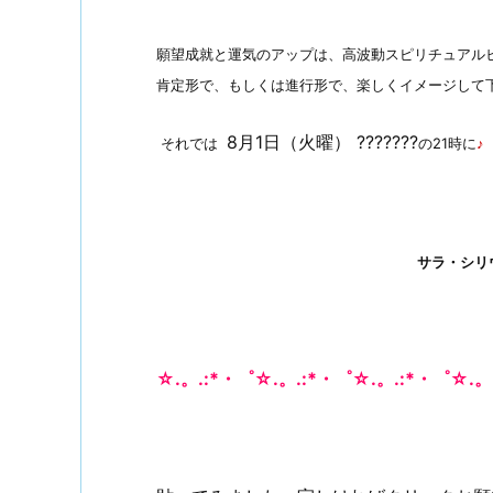
願望成就と運気のアップは、高波動スピリチュアル
肯定形で、もしくは進行形で、楽しくイメージして下さ
8月1日（火曜） ???????
それでは
の21時に
♪
サラ・シリウ
☆.。.:*・゜☆.。.:*・゜☆.。.:*・゜☆.。