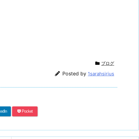
ブログ
Posted by
1sarahsirius
kedIn
Pocket