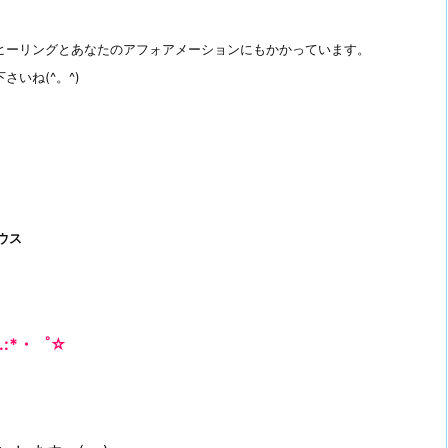
ヒーリングとあなたのアフォアメーションにもかかっています。
いね(^。^)
ス
.:*・゜☆