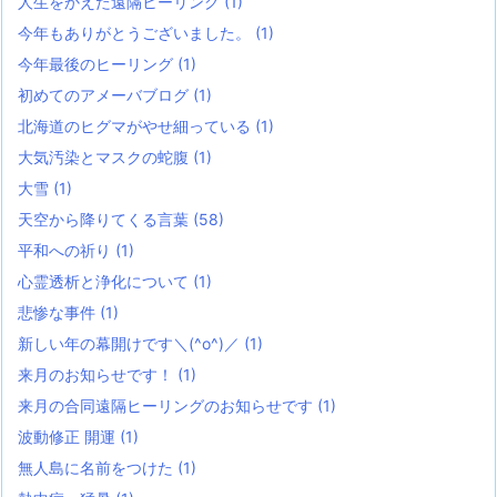
人生をかえた遠隔ヒーリング
(1)
今年もありがとうございました。
(1)
今年最後のヒーリング
(1)
初めてのアメーバブログ
(1)
北海道のヒグマがやせ細っている
(1)
大気汚染とマスクの蛇腹
(1)
大雪
(1)
天空から降りてくる言葉
(58)
平和への祈り
(1)
心霊透析と浄化について
(1)
悲惨な事件
(1)
新しい年の幕開けです＼(^o^)／
(1)
来月のお知らせです！
(1)
来月の合同遠隔ヒーリングのお知らせです
(1)
波動修正 開運
(1)
無人島に名前をつけた
(1)