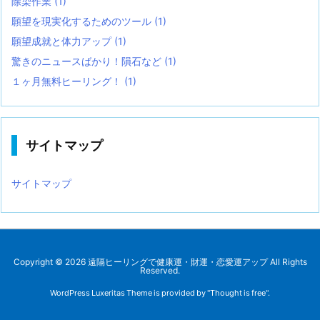
除染作業
(1)
願望を現実化するためのツール
(1)
願望成就と体力アップ
(1)
驚きのニュースばかり！隕石など
(1)
１ヶ月無料ヒーリング！
(1)
サイトマップ
サイトマップ
Copyright ©
2026
遠隔ヒーリングで健康運・財運・恋愛運アップ
All Rights
Reserved.
WordPress Luxeritas Theme is provided by "
Thought is free
".