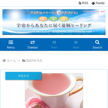
RSS
Feedly
Menu
Sidebar
Prev
Next
Search
ホーム
>
2021年11月
ブログ２