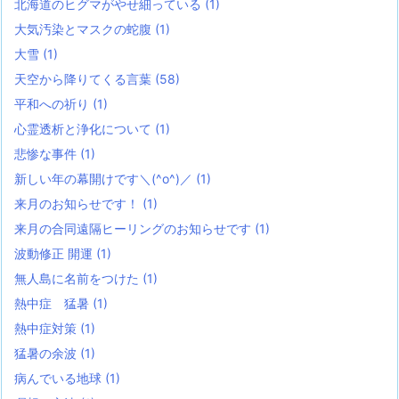
北海道のヒグマがやせ細っている
(1)
大気汚染とマスクの蛇腹
(1)
大雪
(1)
天空から降りてくる言葉
(58)
平和への祈り
(1)
心霊透析と浄化について
(1)
悲惨な事件
(1)
新しい年の幕開けです＼(^o^)／
(1)
来月のお知らせです！
(1)
来月の合同遠隔ヒーリングのお知らせです
(1)
波動修正 開運
(1)
無人島に名前をつけた
(1)
熱中症 猛暑
(1)
熱中症対策
(1)
猛暑の余波
(1)
病んでいる地球
(1)