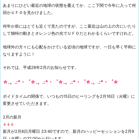
あまりにひどい最近の地球の状態を憂えてか、ここ下関で今年に入って何
回かＵＦＯを見かけました。
何年か前にはとても近くで見たのですが、ここ最近は山の上の方にいたり
して独特の動きとオレンジ色の光でＵＦＯだとわかるくらいですけれど。
地球外の方々にも心配をかけている近頃の地球ですが、一日も早く平和に
なりますように！
それでは、平成28年2月のお知らせです。
☆.。.:*・゜☆.。.:*・゜☆.。.:*・゜☆.。.:*・゜☆
ボイドタイムの関係で、いつもの15日のヒーリングを2月16日（火曜）に
変更させていただきます。
2月の新月
↓↓↓
新月が2月8日月曜日 23:40ですので、新月のハッピーセッションを2月9
日（火曜）の21:00から行います。