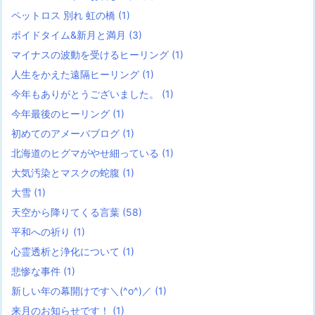
ペットロス 別れ 虹の橋
(1)
ボイドタイム&新月と満月
(3)
マイナスの波動を受けるヒーリング
(1)
人生をかえた遠隔ヒーリング
(1)
今年もありがとうございました。
(1)
今年最後のヒーリング
(1)
初めてのアメーバブログ
(1)
北海道のヒグマがやせ細っている
(1)
大気汚染とマスクの蛇腹
(1)
大雪
(1)
天空から降りてくる言葉
(58)
平和への祈り
(1)
心霊透析と浄化について
(1)
悲惨な事件
(1)
新しい年の幕開けです＼(^o^)／
(1)
来月のお知らせです！
(1)