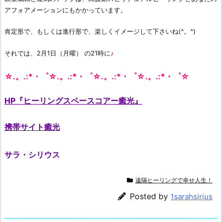
アフォアメーションにもかかっています。
肯定形で、もしくは進行形で、楽しくイメージして下さいね(^。^)
それでは、2月1日（月曜） の21時に
♪
☆.。.:*・゜☆.。.:*・゜☆.。.:*・゜☆.。.:*・゜☆
HP『ヒーリングスペースコアー癒光』
携帯サイト癒光
サラ・シリウス
遠隔ヒーリングで幸せ人生！
Posted by
1sarahsirius