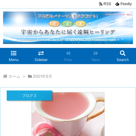
RSS
Feedly
Menu
Sidebar
Prev
Next
Search
ホーム
>
2021年5月
ブログ２