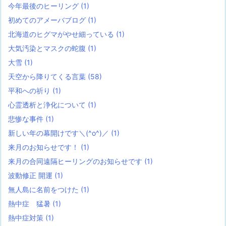
今年最後のヒーリング
(1)
初めてのアメーバブログ
(1)
北海道のヒグマがやせ細っている
(1)
大気汚染とマスクの蛇腹
(1)
大雪
(1)
天空から降りてくる言葉
(58)
平和への祈り
(1)
心霊透析と浄化について
(1)
悲惨な事件
(1)
新しい年の幕開けです＼(^o^)／
(1)
来月のお知らせです！
(1)
来月の合同遠隔ヒーリングのお知らせです
(1)
波動修正 開運
(1)
無人島に名前をつけた
(1)
熱中症 猛暑
(1)
熱中症対策
(1)