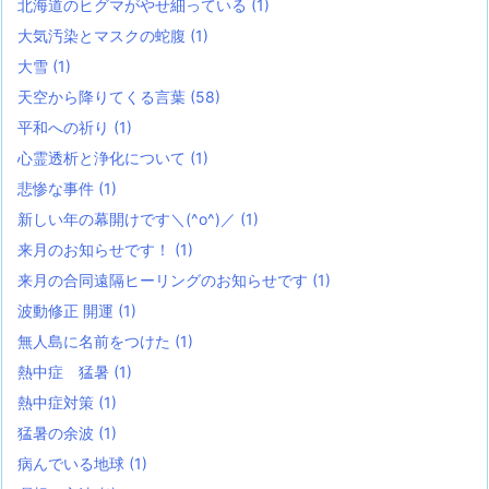
北海道のヒグマがやせ細っている
(1)
大気汚染とマスクの蛇腹
(1)
大雪
(1)
天空から降りてくる言葉
(58)
平和への祈り
(1)
心霊透析と浄化について
(1)
悲惨な事件
(1)
新しい年の幕開けです＼(^o^)／
(1)
来月のお知らせです！
(1)
来月の合同遠隔ヒーリングのお知らせです
(1)
波動修正 開運
(1)
無人島に名前をつけた
(1)
熱中症 猛暑
(1)
熱中症対策
(1)
猛暑の余波
(1)
病んでいる地球
(1)