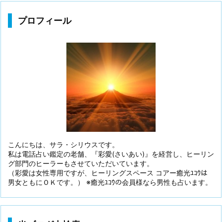
プロフィール
こんにちは、サラ・シリウスです。
私は電話占い鑑定の老舗、『彩愛(さいあい)』を経営し、ヒーリン
グ部門のヒーラーもさせていただいています。
（彩愛は女性専用ですが、ヒーリングスペース コアー癒光ﾕｺｳは
男女ともにＯＫです。） ※癒光ﾕｺｳの会員様なら男性も占います。