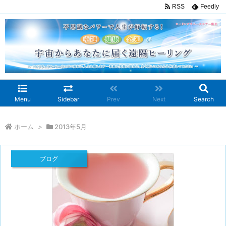
RSS
Feedly
Menu
Sidebar
Prev
Next
Search
ホーム
>
2013年5月
ブログ