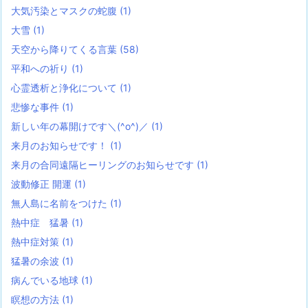
大気汚染とマスクの蛇腹
(1)
大雪
(1)
天空から降りてくる言葉
(58)
平和への祈り
(1)
心霊透析と浄化について
(1)
悲惨な事件
(1)
新しい年の幕開けです＼(^o^)／
(1)
来月のお知らせです！
(1)
来月の合同遠隔ヒーリングのお知らせです
(1)
波動修正 開運
(1)
無人島に名前をつけた
(1)
熱中症 猛暑
(1)
熱中症対策
(1)
猛暑の余波
(1)
病んでいる地球
(1)
瞑想の方法
(1)