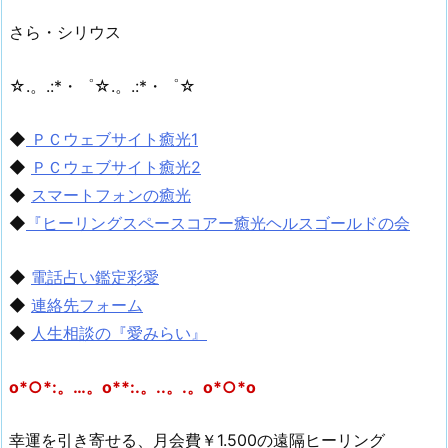
さら・シリウス
☆.。.:*・゜☆.。.:*・゜☆
◆
ＰＣウェブサイト癒光1
◆
ＰＣウェブサイト癒光2
◆
スマートフォンの癒光
◆
『ヒーリングスペースコアー癒光ヘルスゴールドの会
◆
電話占い鑑定彩愛
◆
連絡先フォーム
◆
人生相談の『愛みらい』
o*○*:。…。o**:.。..。.。o*○*o
幸運を引き寄せる、月会費￥1.500の遠隔ヒーリング