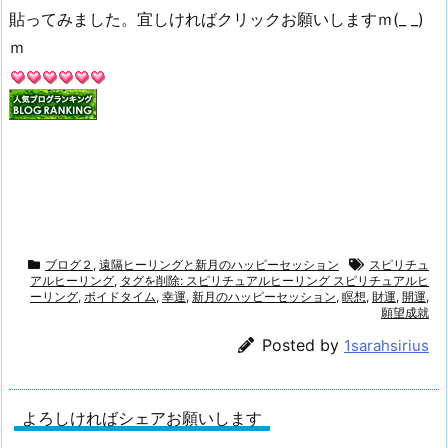
貼ってみました。宜しければクリックお願いしますｍ(_ _)
ｍ
ブログ２
,
遠隔ヒーリングと新月のハッピーセッション
スピリチュ
アルヒーリング
,
タグを削除: スピリチュアルヒーリング スピリチュアルヒ
ーリング
,
ボイドタイム
,
幸運
,
新月のハッピーセッション
,
瞑想
,
財運
,
開運
,
願望成就
Posted by
1sarahsirius
よろしければシェアお願いします