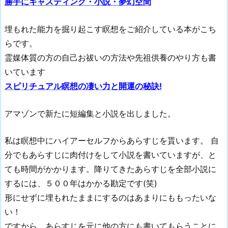
勝手にキャスティング・小説・夢幻空間
埋もれた能力を掘り起こす瞑想をご紹介している本がこち
らです。
霊媒体質の方の自己お祓いの方法や先祖供養のやり方も書
いています
スピリチュアル瞑想の凄い力と開運の秘訣!
アマゾンで新たに短編集と小説を出しました。
私は瞑想中にハイアーセルフからあらすじを貰います。 自
分でもあらすじに肉付けをして小説を書いていますが、と
ても時間がかかります。降りてきたあらすじを全部小説に
するには、５００年はかかる勘定です(笑)
形にせずに埋もれたままにするのはあまりにももったいな
い！
ですから、あらすじを元に他の方にも書いてもらうことに