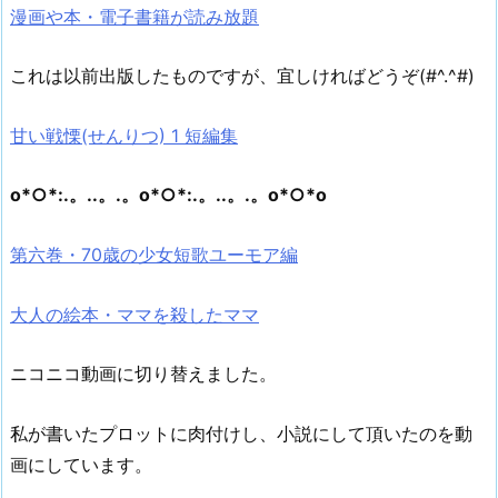
漫画や本・電子書籍が読み放題
これは以前出版したものですが、宜しければどうぞ(#^.^#)
甘い戦慄(せんりつ) 1 短編集
o*○*:.。..。.。o*○*:.。..。.。o*○*o
第六巻・70歳の少女短歌ユーモア編
大人の絵本・ママを殺したママ
ニコニコ動画に切り替えました。
私が書いたプロットに肉付けし、小説にして頂いたのを動
画にしています。