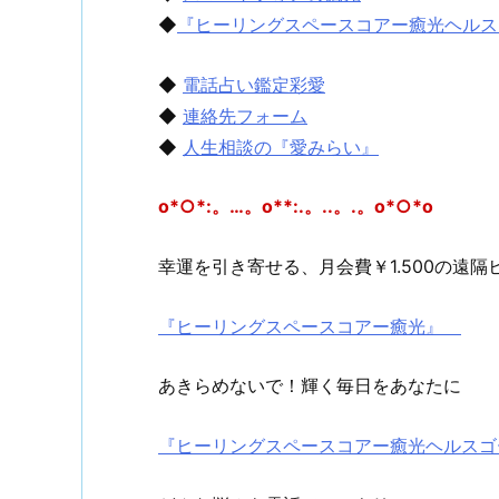
◆
『ヒーリングスペースコアー癒光ヘルス
◆
電話占い鑑定彩愛
◆
連絡先フォーム
◆
人生相談の『愛みらい』
o*○*:。…。o**:.。..。.。o*○*o
幸運を引き寄せる、月会費￥1.500の遠隔
『ヒーリングスペースコアー癒光』
あきらめないで！輝く毎日をあなたに
『ヒーリングスペースコアー癒光ヘルス