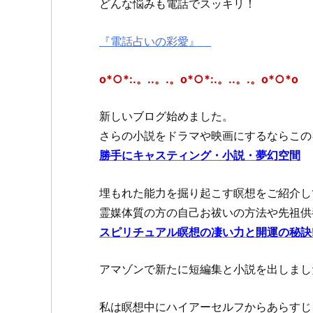
どんな悩みも電話でスッキリ！
『電話占いの彩愛』
o*○*:.。..。.。o*○*:.。..。.。o*○*o
新しいブログ始めました。
さらの小説をドラマや映画にするならこのキャ
勝手にキャスティング・小説・夢幻空間
埋もれた能力を掘り起こす瞑想をご紹介し
霊媒体質の方の自己お祓いの方法や先祖供
スピリチュアル瞑想の凄い力と開運の秘訣
アマゾンで新たに短編集と小説を出しまし
私は瞑想中にハイアーセルフからあらすじ