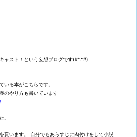
スト！という妄想ブログです(#^.^#)
ている本がこちらです。
養のやり方も書いています
!
た。
を貰います。 自分でもあらすじに肉付けをして小説