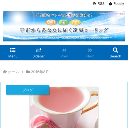
RSS
Feedly
Menu
Sidebar
Prev
Next
Search
ホーム
>
2015年8月
ブログ