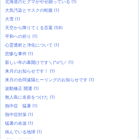
北海道のヒグマがやせ細っている
(1)
大気汚染とマスクの蛇腹
(1)
大雪
(1)
天空から降りてくる言葉
(58)
平和への祈り
(1)
心霊透析と浄化について
(1)
悲惨な事件
(1)
新しい年の幕開けです＼(^o^)／
(1)
来月のお知らせです！
(1)
来月の合同遠隔ヒーリングのお知らせです
(1)
波動修正 開運
(1)
無人島に名前をつけた
(1)
熱中症 猛暑
(1)
熱中症対策
(1)
猛暑の余波
(1)
病んでいる地球
(1)