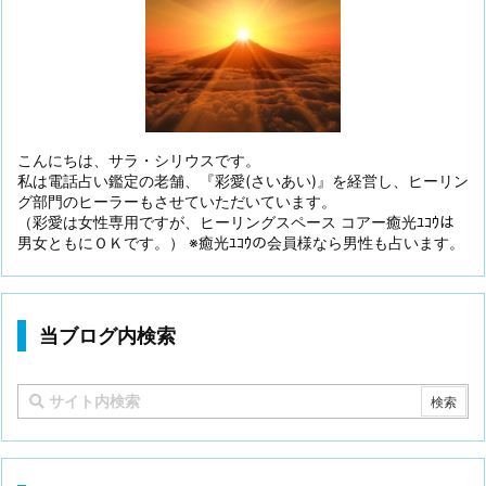
こんにちは、サラ・シリウスです。
私は電話占い鑑定の老舗、『彩愛(さいあい)』を経営し、ヒーリン
グ部門のヒーラーもさせていただいています。
（彩愛は女性専用ですが、ヒーリングスペース コアー癒光ﾕｺｳは
男女ともにＯＫです。） ※癒光ﾕｺｳの会員様なら男性も占います。
当ブログ内検索