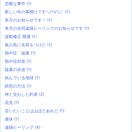
悲惨な事件
(1)
新しい年の幕開けです＼(^o^)／
(1)
来月のお知らせです！
(1)
来月の合同遠隔ヒーリングのお知らせです
(1)
波動修正 開運
(1)
無人島に名前をつけた
(1)
熱中症 猛暑
(1)
熱中症対策
(1)
猛暑の余波
(1)
病んでいる地球
(1)
瞑想の方法
(1)
神と交わした約束
(2)
花見
(1)
言いたいことは山ほどあれど
(1)
連休
(1)
遠隔ヒーリング
(4)