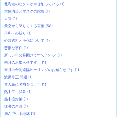
北海道のヒグマがやせ細っている
(1)
大気汚染とマスクの蛇腹
(1)
大雪
(1)
天空から降りてくる言葉
(58)
平和への祈り
(1)
心霊透析と浄化について
(1)
悲惨な事件
(1)
新しい年の幕開けです＼(^o^)／
(1)
来月のお知らせです！
(1)
来月の合同遠隔ヒーリングのお知らせです
(1)
波動修正 開運
(1)
無人島に名前をつけた
(1)
熱中症 猛暑
(1)
熱中症対策
(1)
猛暑の余波
(1)
病んでいる地球
(1)