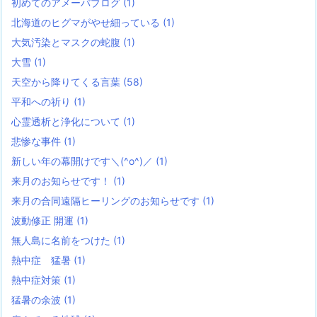
初めてのアメーバブログ
(1)
北海道のヒグマがやせ細っている
(1)
大気汚染とマスクの蛇腹
(1)
大雪
(1)
天空から降りてくる言葉
(58)
平和への祈り
(1)
心霊透析と浄化について
(1)
悲惨な事件
(1)
新しい年の幕開けです＼(^o^)／
(1)
来月のお知らせです！
(1)
来月の合同遠隔ヒーリングのお知らせです
(1)
波動修正 開運
(1)
無人島に名前をつけた
(1)
熱中症 猛暑
(1)
熱中症対策
(1)
猛暑の余波
(1)