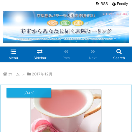
RSS
Feedly
Menu
Sidebar
Prev
Next
Search
ホーム
>
2017年12月
ブログ