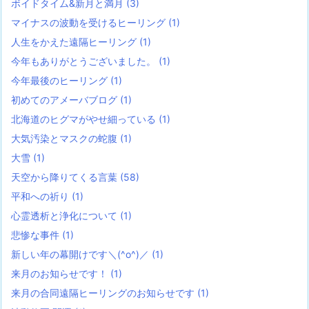
ボイドタイム&新月と満月
(3)
マイナスの波動を受けるヒーリング
(1)
人生をかえた遠隔ヒーリング
(1)
今年もありがとうございました。
(1)
今年最後のヒーリング
(1)
初めてのアメーバブログ
(1)
北海道のヒグマがやせ細っている
(1)
大気汚染とマスクの蛇腹
(1)
大雪
(1)
天空から降りてくる言葉
(58)
平和への祈り
(1)
心霊透析と浄化について
(1)
悲惨な事件
(1)
新しい年の幕開けです＼(^o^)／
(1)
来月のお知らせです！
(1)
来月の合同遠隔ヒーリングのお知らせです
(1)