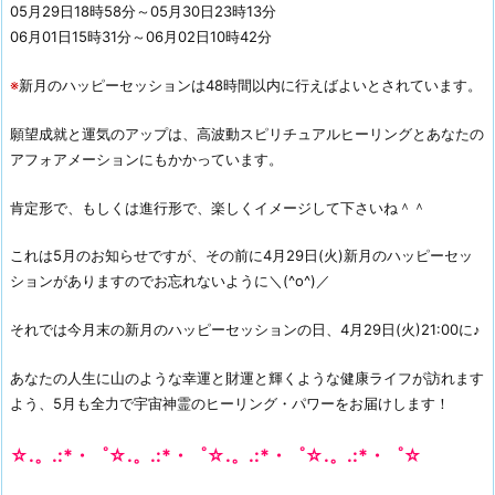
05月29日18時58分～05月30日23時13分
06月01日15時31分～06月02日10時42分
※
新月のハッピーセッションは48時間以内に行えばよいとされています。
願望成就と運気のアップは、高波動スピリチュアルヒーリングとあなたの
アフォアメーションにもかかっています。
肯定形で、もしくは進行形で、楽しくイメージして下さいね＾＾
これは5月のお知らせですが、その前に4月29日(火)新月のハッピーセッ
ションがありますのでお忘れないように＼(^o^)／
それでは今月末の新月のハッピーセッションの日、4月29日(火)21:00に♪
あなたの人生に山のような幸運と財運と輝くような健康ライフが訪れます
よう、5月も全力で宇宙神霊のヒーリング・パワーをお届けします！
☆.。.:*・゜☆.。.:*・゜☆.。.:*・゜☆.。.:*・゜☆