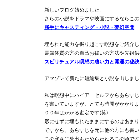
新しいブログ始めました。
さらの小説をドラマや映画にするならこのキャ
勝手にキャスティング・小説・夢幻空間
埋もれた能力を掘り起こす瞑想をご紹介し
霊媒体質の方の自己お祓いの方法や先祖供
スピリチュアル瞑想の凄い力と開運の秘訣
アマゾンで新たに短編集と小説を出しまし
私は瞑想中にハイアーセルフからあらすじ
を書いていますが、とても時間がかかりま
００年はかかる勘定です(笑)
形にせずに埋もれたままにするのはあまり
ですから、あらすじを元に他の方にも書い
この寒さに外出もためらわれるこの頃です