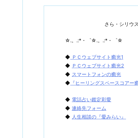
さら・シリウ
☆.。.:*・゜☆.。.:*・゜☆
◆
ＰＣウェブサイト癒光1
◆
ＰＣウェブサイト癒光2
◆
スマートフォンの癒光
◆
『ヒーリングスペースコアー
◆
電話占い鑑定彩愛
◆
連絡先フォーム
◆
人生相談の『愛みらい』