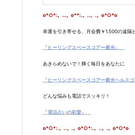
o*○*:。…。o**:.。..。.。o*○*o
幸運を引き寄せる、月会費￥1.500の遠隔
『ヒーリングスペースコアー癒光』
あきらめないで！輝く毎日をあなたに
『ヒーリングスペースコアー癒光ヘルス
どんな悩みも電話でスッキリ！
『電話占いの彩愛』
o*○*:.。..。.。o*○*:.。..。.。o*○*o