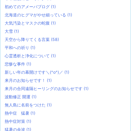
初めてのアメーバブログ
(1)
北海道のヒグマがやせ細っている
(1)
大気汚染とマスクの蛇腹
(1)
大雪
(1)
天空から降りてくる言葉
(58)
平和への祈り
(1)
心霊透析と浄化について
(1)
悲惨な事件
(1)
新しい年の幕開けです＼(^o^)／
(1)
来月のお知らせです！
(1)
来月の合同遠隔ヒーリングのお知らせです
(1)
波動修正 開運
(1)
無人島に名前をつけた
(1)
熱中症 猛暑
(1)
熱中症対策
(1)
猛暑の余波
(1)