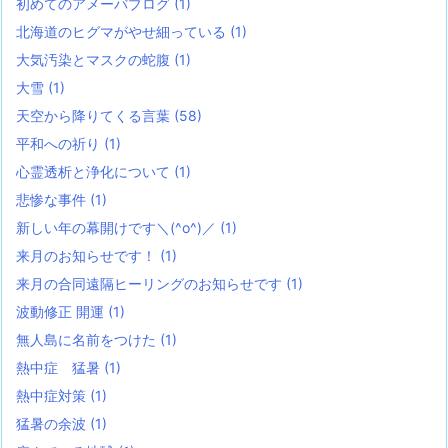
初めてのアメーバブログ
(1)
北海道のヒグマがやせ細っている
(1)
大気汚染とマスクの蛇腹
(1)
大雪
(1)
天空から降りてくる言葉
(58)
平和への祈り
(1)
心霊透析と浄化について
(1)
悲惨な事件
(1)
新しい年の幕開けです＼(^o^)／
(1)
来月のお知らせです！
(1)
来月の合同遠隔ヒーリングのお知らせです
(1)
波動修正 開運
(1)
無人島に名前をつけた
(1)
熱中症 猛暑
(1)
熱中症対策
(1)
猛暑の余波
(1)