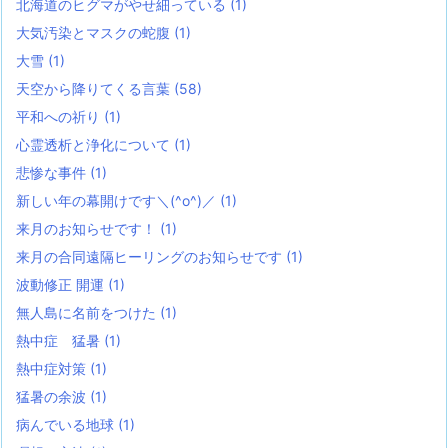
北海道のヒグマがやせ細っている
(1)
大気汚染とマスクの蛇腹
(1)
大雪
(1)
天空から降りてくる言葉
(58)
平和への祈り
(1)
心霊透析と浄化について
(1)
悲惨な事件
(1)
新しい年の幕開けです＼(^o^)／
(1)
来月のお知らせです！
(1)
来月の合同遠隔ヒーリングのお知らせです
(1)
波動修正 開運
(1)
無人島に名前をつけた
(1)
熱中症 猛暑
(1)
熱中症対策
(1)
猛暑の余波
(1)
病んでいる地球
(1)