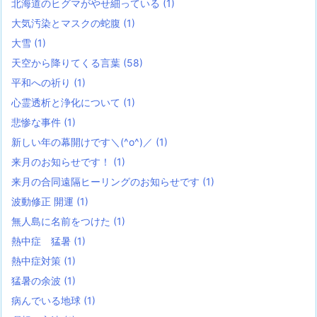
北海道のヒグマがやせ細っている
(1)
大気汚染とマスクの蛇腹
(1)
大雪
(1)
天空から降りてくる言葉
(58)
平和への祈り
(1)
心霊透析と浄化について
(1)
悲惨な事件
(1)
新しい年の幕開けです＼(^o^)／
(1)
来月のお知らせです！
(1)
来月の合同遠隔ヒーリングのお知らせです
(1)
波動修正 開運
(1)
無人島に名前をつけた
(1)
熱中症 猛暑
(1)
熱中症対策
(1)
猛暑の余波
(1)
病んでいる地球
(1)