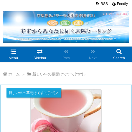
RSS
Feedly
Menu
Sidebar
Prev
Next
Search
ホーム
>
新しい年の幕開けです＼(^o^)／
新しい年の幕開けです＼(^o^)／