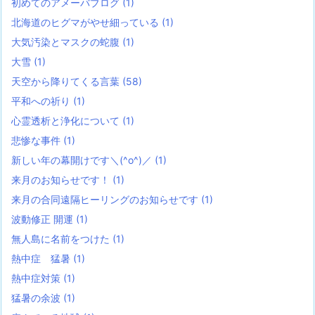
初めてのアメーバブログ
(1)
北海道のヒグマがやせ細っている
(1)
大気汚染とマスクの蛇腹
(1)
大雪
(1)
天空から降りてくる言葉
(58)
平和への祈り
(1)
心霊透析と浄化について
(1)
悲惨な事件
(1)
新しい年の幕開けです＼(^o^)／
(1)
来月のお知らせです！
(1)
来月の合同遠隔ヒーリングのお知らせです
(1)
波動修正 開運
(1)
無人島に名前をつけた
(1)
熱中症 猛暑
(1)
熱中症対策
(1)
猛暑の余波
(1)