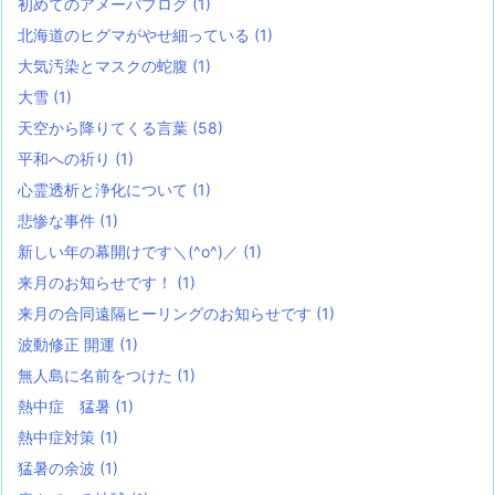
初めてのアメーバブログ
(1)
北海道のヒグマがやせ細っている
(1)
大気汚染とマスクの蛇腹
(1)
大雪
(1)
天空から降りてくる言葉
(58)
平和への祈り
(1)
心霊透析と浄化について
(1)
悲惨な事件
(1)
新しい年の幕開けです＼(^o^)／
(1)
来月のお知らせです！
(1)
来月の合同遠隔ヒーリングのお知らせです
(1)
波動修正 開運
(1)
無人島に名前をつけた
(1)
熱中症 猛暑
(1)
熱中症対策
(1)
猛暑の余波
(1)