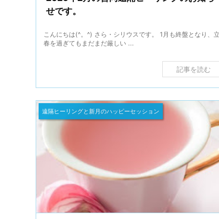
せです。
こんにちは(^。^) さら・シリウスです。 1月も終盤となり、
春を過ぎてもまだまだ厳しい ...
記事を読む
遠隔ヒーリングと新月のハッピーセッション