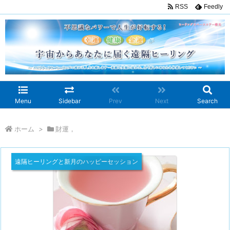
RSS
Feedly
Menu
Sidebar
Prev
Next
Search
ホーム
>
財運，
遠隔ヒーリングと新月のハッピーセッション