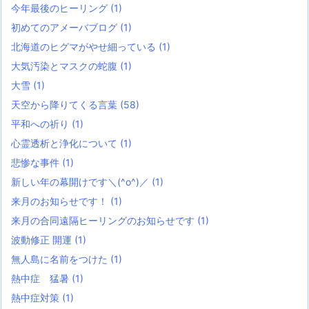
今年最後のヒーリング
(1)
初めてのアメーバブログ
(1)
北海道のヒグマがやせ細っている
(1)
大気汚染とマスクの蛇腹
(1)
大雪
(1)
天空から降りてくる言葉
(58)
平和への祈り
(1)
心霊透析と浄化について
(1)
悲惨な事件
(1)
新しい年の幕開けです＼(^o^)／
(1)
来月のお知らせです！
(1)
来月の合同遠隔ヒーリングのお知らせです
(1)
波動修正 開運
(1)
無人島に名前をつけた
(1)
熱中症 猛暑
(1)
熱中症対策
(1)