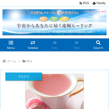
RSS
Feedly
Menu
Sidebar
Prev
Next
Search
ホーム
>
幸せ
ブログ２