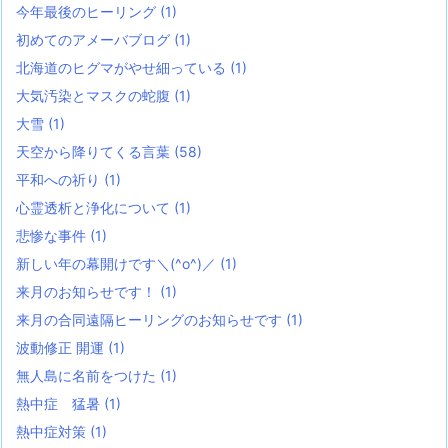
今年最後のヒーリング
(1)
初めてのアメーバブログ
(1)
北海道のヒグマがやせ細っている
(1)
大気汚染とマスクの蛇腹
(1)
大雪
(1)
天空から降りてくる言葉
(58)
平和への祈り
(1)
心霊透析と浄化について
(1)
悲惨な事件
(1)
新しい年の幕開けです＼(^o^)／
(1)
来月のお知らせです！
(1)
来月の合同遠隔ヒーリングのお知らせです
(1)
波動修正 開運
(1)
無人島に名前をつけた
(1)
熱中症 猛暑
(1)
熱中症対策
(1)