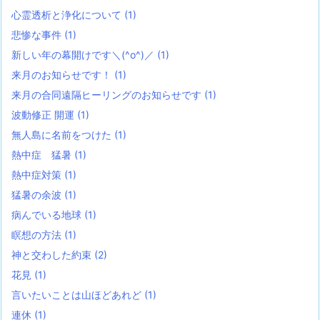
心霊透析と浄化について
(1)
悲惨な事件
(1)
新しい年の幕開けです＼(^o^)／
(1)
来月のお知らせです！
(1)
来月の合同遠隔ヒーリングのお知らせです
(1)
波動修正 開運
(1)
無人島に名前をつけた
(1)
熱中症 猛暑
(1)
熱中症対策
(1)
猛暑の余波
(1)
病んでいる地球
(1)
瞑想の方法
(1)
神と交わした約束
(2)
花見
(1)
言いたいことは山ほどあれど
(1)
連休
(1)