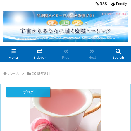
RSS
Feedly
Menu
Sidebar
Prev
Next
Search
ホーム
>
2018年8月
ブログ