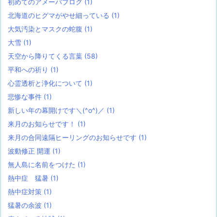
初めてのアメーバブログ
(1)
北海道のヒグマがやせ細っている
(1)
大気汚染とマスクの蛇腹
(1)
大雪
(1)
天空から降りてくる言葉
(58)
平和への祈り
(1)
心霊透析と浄化について
(1)
悲惨な事件
(1)
新しい年の幕開けです＼(^o^)／
(1)
来月のお知らせです！
(1)
来月の合同遠隔ヒーリングのお知らせです
(1)
波動修正 開運
(1)
無人島に名前をつけた
(1)
熱中症 猛暑
(1)
熱中症対策
(1)
猛暑の余波
(1)