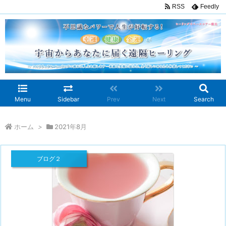
RSS
Feedly
Menu
Sidebar
Prev
Next
Search
ホーム
>
2021年8月
ブログ２