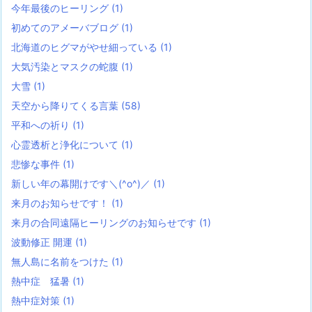
今年最後のヒーリング
(1)
初めてのアメーバブログ
(1)
北海道のヒグマがやせ細っている
(1)
大気汚染とマスクの蛇腹
(1)
大雪
(1)
天空から降りてくる言葉
(58)
平和への祈り
(1)
心霊透析と浄化について
(1)
悲惨な事件
(1)
新しい年の幕開けです＼(^o^)／
(1)
来月のお知らせです！
(1)
来月の合同遠隔ヒーリングのお知らせです
(1)
波動修正 開運
(1)
無人島に名前をつけた
(1)
熱中症 猛暑
(1)
熱中症対策
(1)