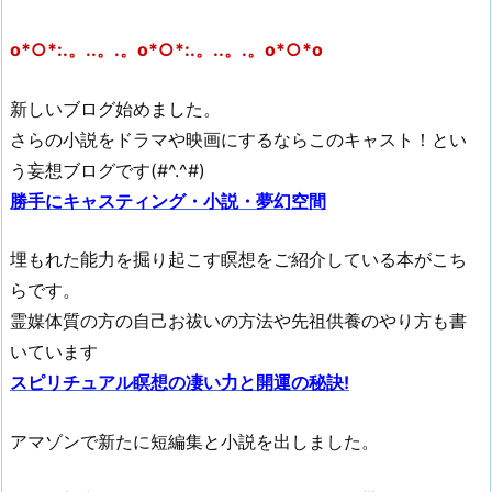
o*○*:.。..。.。o*○*:.。..。.。o*○*o
新しいブログ始めました。
さらの小説をドラマや映画にするならこのキャスト！とい
う妄想ブログです(#^.^#)
勝手にキャスティング・小説・夢幻空間
埋もれた能力を掘り起こす瞑想をご紹介している本がこち
らです。
霊媒体質の方の自己お祓いの方法や先祖供養のやり方も書
いています
スピリチュアル瞑想の凄い力と開運の秘訣!
アマゾンで新たに短編集と小説を出しました。