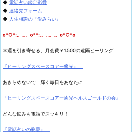
◆
電話占い鑑定彩愛
◆
連絡先フォーム
◆
人生相談の『愛みらい』
o*○*:。…。o**:.。..。.。o*○*o
幸運を引き寄せる、月会費￥1.500の遠隔ヒーリング
『ヒーリングスペースコアー癒光』
あきらめないで！輝く毎日をあなたに
『ヒーリングスペースコアー癒光ヘルスゴールドの会』
どんな悩みも電話でスッキリ！
『電話占いの彩愛』