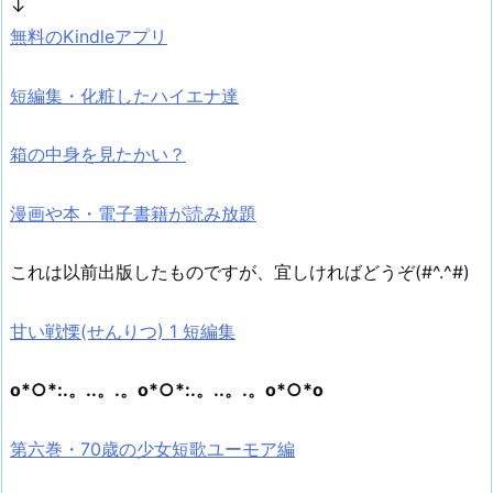
↓
無料のKindleアプリ
短編集・化粧したハイエナ達
箱の中身を見たかい？
漫画や本・電子書籍が読み放題
これは以前出版したものですが、宜しければどうぞ(#^.^#)
甘い戦慄(せんりつ) 1 短編集
o*○*:.。..。.。o*○*:.。..。.。o*○*o
第六巻・70歳の少女短歌ユーモア編