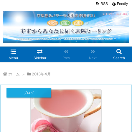
RSS
Feedly
Menu
Sidebar
Prev
Next
Search
ホーム
>
2013年4月
ブログ