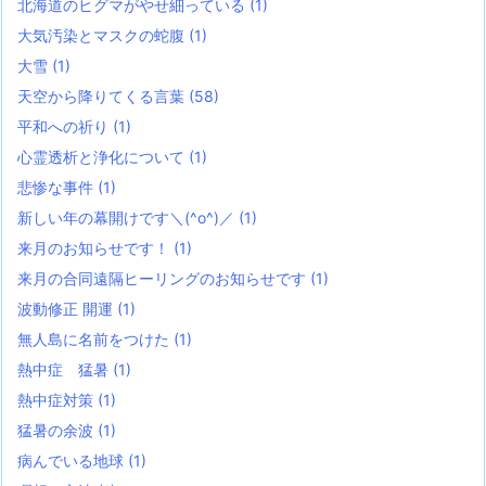
北海道のヒグマがやせ細っている
(1)
大気汚染とマスクの蛇腹
(1)
大雪
(1)
天空から降りてくる言葉
(58)
平和への祈り
(1)
心霊透析と浄化について
(1)
悲惨な事件
(1)
新しい年の幕開けです＼(^o^)／
(1)
来月のお知らせです！
(1)
来月の合同遠隔ヒーリングのお知らせです
(1)
波動修正 開運
(1)
無人島に名前をつけた
(1)
熱中症 猛暑
(1)
熱中症対策
(1)
猛暑の余波
(1)
病んでいる地球
(1)