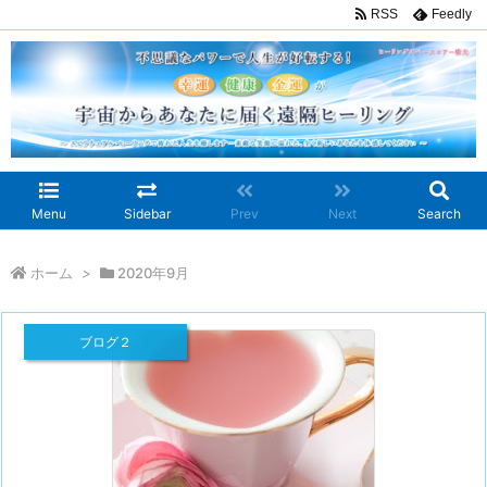
RSS
Feedly
Menu
Sidebar
Prev
Next
Search
ホーム
>
2020年9月
ブログ２