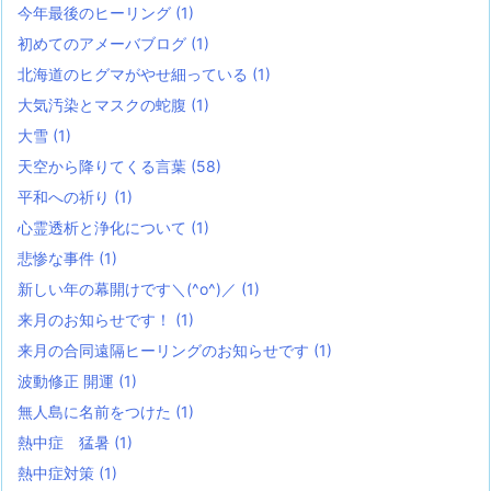
今年最後のヒーリング
(1)
初めてのアメーバブログ
(1)
北海道のヒグマがやせ細っている
(1)
大気汚染とマスクの蛇腹
(1)
大雪
(1)
天空から降りてくる言葉
(58)
平和への祈り
(1)
心霊透析と浄化について
(1)
悲惨な事件
(1)
新しい年の幕開けです＼(^o^)／
(1)
来月のお知らせです！
(1)
来月の合同遠隔ヒーリングのお知らせです
(1)
波動修正 開運
(1)
無人島に名前をつけた
(1)
熱中症 猛暑
(1)
熱中症対策
(1)