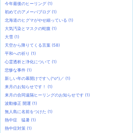
今年最後のヒーリング
(1)
初めてのアメーバブログ
(1)
北海道のヒグマがやせ細っている
(1)
大気汚染とマスクの蛇腹
(1)
大雪
(1)
天空から降りてくる言葉
(58)
平和への祈り
(1)
心霊透析と浄化について
(1)
悲惨な事件
(1)
新しい年の幕開けです＼(^o^)／
(1)
来月のお知らせです！
(1)
来月の合同遠隔ヒーリングのお知らせです
(1)
波動修正 開運
(1)
無人島に名前をつけた
(1)
熱中症 猛暑
(1)
熱中症対策
(1)