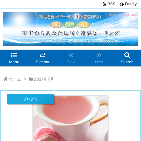
RSS
Feedly
Menu
Sidebar
Prev
Next
Search
ホーム
>
2021年7月
ブログ２