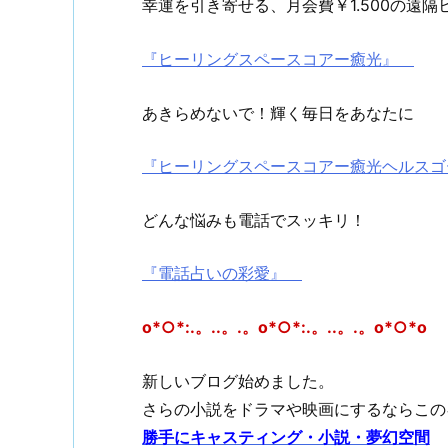
幸運を引き寄せる、月会費￥1.500の遠隔
『ヒーリングスペースコアー癒光』
あきらめないで！輝く毎日をあなたに
『ヒーリングスペースコアー癒光ヘルス
どんな悩みも電話でスッキリ！
『電話占いの彩愛』
o*○*:.。..。.。o*○*:.。..。.。o*○*o
新しいブログ始めました。
さらの小説をドラマや映画にするならこのキャ
勝手にキャスティング・小説・夢幻空間