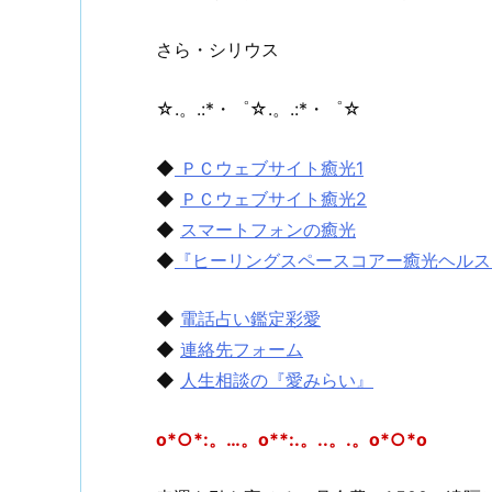
さら・シリウス
☆.。.:*・゜☆.。.:*・゜☆
◆
ＰＣウェブサイト癒光1
◆
ＰＣウェブサイト癒光2
◆
スマートフォンの癒光
◆
『ヒーリングスペースコアー癒光ヘルス
◆
電話占い鑑定彩愛
◆
連絡先フォーム
◆
人生相談の『愛みらい』
o*○*:。…。o**:.。..。.。o*○*o