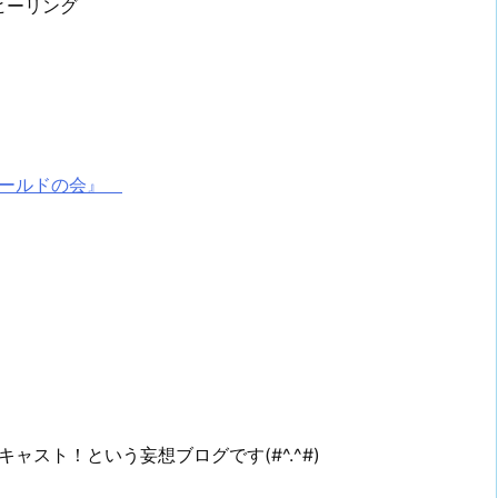
ヒーリング
ゴールドの会』
スト！という妄想ブログです(#^.^#)