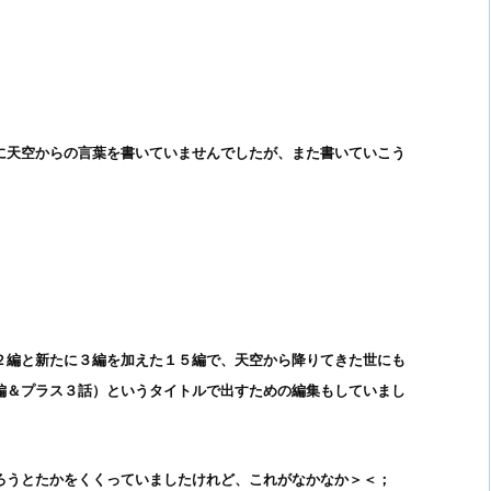
に天空からの言葉を書いていませんでしたが、また書いていこう
２編と新たに３編を加えた１５編で、天空から降りてきた世にも
編＆プラス３話）というタイトルで出すための編集もしていまし
ろうとたかをくくっていましたけれど、これがなかなか＞＜；