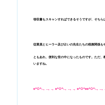
領収書もスキャンすればできるそうですが、そちら
従業員とヒーラー及び占いの先生たちの税務関係もや
ともあれ、便利な世の中になったものです。
ただ、
いますね。
o*○*:.。..。.。o*○*:.。..。.。o*○*oo*○*:.。..