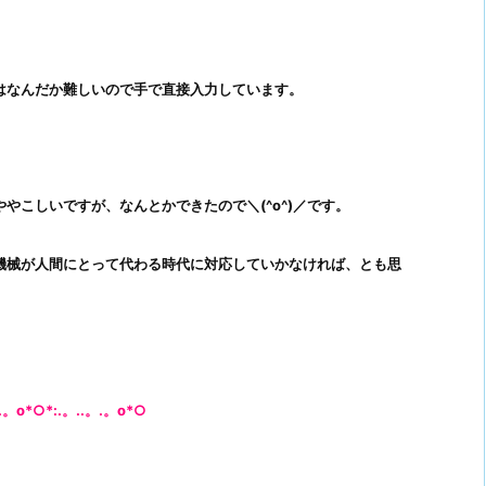
はなんだか難しいので手で直接入力しています。
やこしいですが、なんとかできたので＼(^o^)／です。
機械が人間にとって代わる時代に対応していかなければ、とも思
。.。o*○*:.。..。.。o*○