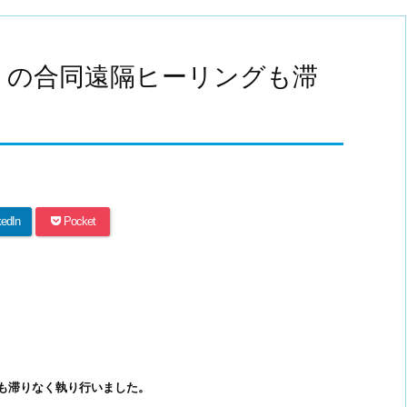
曜）の合同遠隔ヒーリングも滞
。
kedIn
Pocket
グも滞りなく執り行いました。