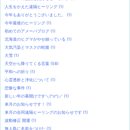
人生をかえた遠隔ヒーリング
(1)
今年もありがとうございました。
(1)
今年最後のヒーリング
(1)
初めてのアメーバブログ
(1)
北海道のヒグマがやせ細っている
(1)
大気汚染とマスクの蛇腹
(1)
大雪
(1)
天空から降りてくる言葉
(58)
平和への祈り
(1)
心霊透析と浄化について
(1)
悲惨な事件
(1)
新しい年の幕開けです＼(^o^)／
(1)
来月のお知らせです！
(1)
来月の合同遠隔ヒーリングのお知らせです
(1)
波動修正 開運
(1)
無人島に名前をつけた
(1)