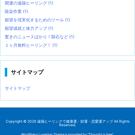
開運の遠隔ヒーリング
(1)
除染作業
(1)
願望を現実化するためのツール
(1)
願望成就と体力アップ
(1)
驚きのニュースばかり！隕石など
(1)
１ヶ月無料ヒーリング！
(1)
サイトマップ
サイトマップ
Copyright ©
2026
遠隔ヒーリングで健康運・財運・恋愛運アップ
All Rights
Reserved.
WordPress Luxeritas Theme is provided by "
Thought is free
".