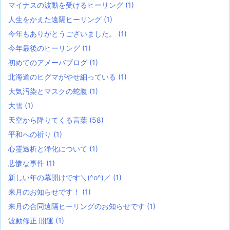
マイナスの波動を受けるヒーリング
(1)
人生をかえた遠隔ヒーリング
(1)
今年もありがとうございました。
(1)
今年最後のヒーリング
(1)
初めてのアメーバブログ
(1)
北海道のヒグマがやせ細っている
(1)
大気汚染とマスクの蛇腹
(1)
大雪
(1)
天空から降りてくる言葉
(58)
平和への祈り
(1)
心霊透析と浄化について
(1)
悲惨な事件
(1)
新しい年の幕開けです＼(^o^)／
(1)
来月のお知らせです！
(1)
来月の合同遠隔ヒーリングのお知らせです
(1)
波動修正 開運
(1)