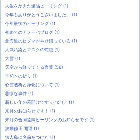
人生をかえた遠隔ヒーリング
(1)
今年もありがとうございました。
(1)
今年最後のヒーリング
(1)
初めてのアメーバブログ
(1)
北海道のヒグマがやせ細っている
(1)
大気汚染とマスクの蛇腹
(1)
大雪
(1)
天空から降りてくる言葉
(58)
平和への祈り
(1)
心霊透析と浄化について
(1)
悲惨な事件
(1)
新しい年の幕開けです＼(^o^)／
(1)
来月のお知らせです！
(1)
来月の合同遠隔ヒーリングのお知らせです
(1)
波動修正 開運
(1)
無人島に名前をつけた
(1)