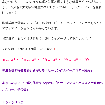
あなたの人生に山のような幸運と財運と輝くような健康ライフが訪れます
よう、5月も全力で宇宙神霊のスピリチュアルヒーリング・パワーをお届
けします！
願望成就と運気のアップは、高波動スピリチュアルヒーリングとあなたの
アフォアメーションにもかかっています。
肯定形で、もしくは進行形で、楽しくイメージして下さいね(^。^)
それでは、5月2日（月曜） の21時に
♪
☆.。.:*・゜☆.。.:*・゜☆.。.:*・゜☆.。.:*・゜☆
幸運を引き寄せるを引き寄せる『ヒーリングスペースコアー癒光』
あきらめないで！輝く健康をあなたに『ヒーリングスペースコアー癒光ヘ
ルスゴールドの会』
サラ・シリウス