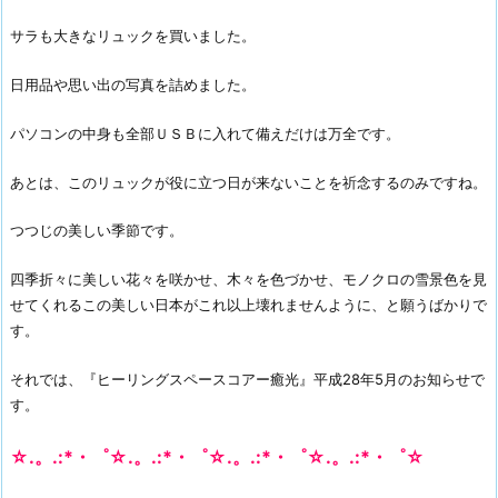
サラも大きなリュックを買いました。
日用品や思い出の写真を詰めました。
パソコンの中身も全部ＵＳＢに入れて備えだけは万全です。
あとは、このリュックが役に立つ日が来ないことを祈念するのみですね。
つつじの美しい季節です。
四季折々に美しい花々を咲かせ、木々を色づかせ、モノクロの雪景色を見
せてくれるこの美しい日本がこれ以上壊れませんように、と願うばかりで
す。
それでは、『ヒーリングスペースコアー癒光』平成28年5月のお知らせで
す。
☆.。.:*・゜☆.。.:*・゜☆.。.:*・゜☆.。.:*・゜☆