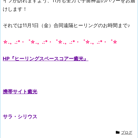
イフが訪れますよう、11月も全力で宇宙神霊のパワーをお届
けします！
それでは11月1日（金）合同遠隔ヒーリングのお時間まで♪
☆.。.:*・゜☆.。.:*・゜☆.。.:*・゜☆.。.:*・゜☆
HP『ヒーリングスペースコアー癒光』
携帯サイト癒光
サラ・シリウス
ブログ