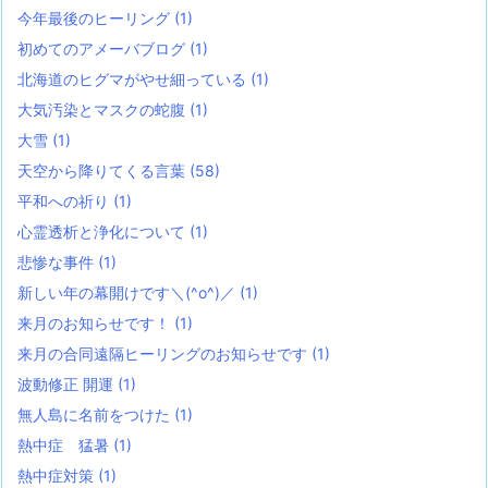
今年最後のヒーリング
(1)
初めてのアメーバブログ
(1)
北海道のヒグマがやせ細っている
(1)
大気汚染とマスクの蛇腹
(1)
大雪
(1)
天空から降りてくる言葉
(58)
平和への祈り
(1)
心霊透析と浄化について
(1)
悲惨な事件
(1)
新しい年の幕開けです＼(^o^)／
(1)
来月のお知らせです！
(1)
来月の合同遠隔ヒーリングのお知らせです
(1)
波動修正 開運
(1)
無人島に名前をつけた
(1)
熱中症 猛暑
(1)
熱中症対策
(1)