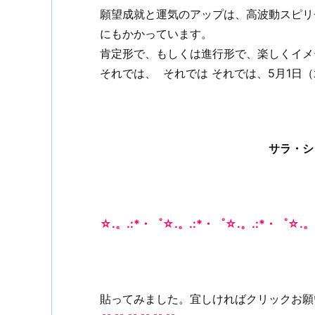
願望成就と運気のアップは、高波動スピリ
にもかかっています。
肯定形で、もしくは進行形で、楽しくイメー
それでは、
それでは
それでは、5月1日
サラ・シ
☆.。.:*・゜☆.。.:*・゜☆.。.:*・゜☆.。
貼ってみました。宜しければクリックお願いし