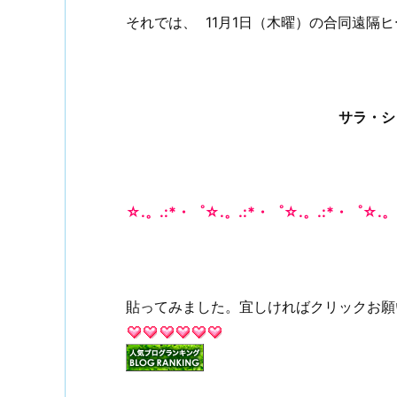
それでは、
11月1日（木曜）の
合同遠隔ヒ
サラ・シ
☆.。.:*・゜☆.。.:*・゜☆.。.:*・゜☆.。
貼ってみました。宜しければクリックお願いし