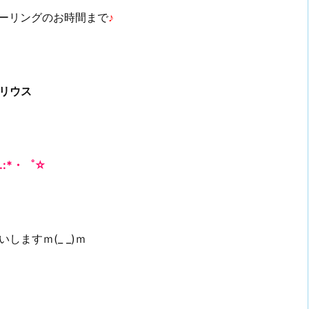
ーリングのお時間まで
♪
リウス
.:*・゜☆
ますｍ(_ _)ｍ