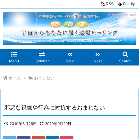
RSS
Feedly
Menu
Sidebar
Prev
Next
Search
ホーム
>
おまじない
邪悪な視線や行為に対抗するおまじない
2010年3月26日
2019年9月29日