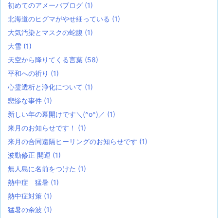
初めてのアメーバブログ
(1)
北海道のヒグマがやせ細っている
(1)
大気汚染とマスクの蛇腹
(1)
大雪
(1)
天空から降りてくる言葉
(58)
平和への祈り
(1)
心霊透析と浄化について
(1)
悲惨な事件
(1)
新しい年の幕開けです＼(^o^)／
(1)
来月のお知らせです！
(1)
来月の合同遠隔ヒーリングのお知らせです
(1)
波動修正 開運
(1)
無人島に名前をつけた
(1)
熱中症 猛暑
(1)
熱中症対策
(1)
猛暑の余波
(1)