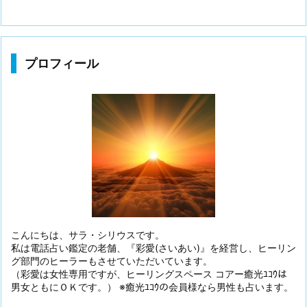
プロフィール
こんにちは、サラ・シリウスです。
私は電話占い鑑定の老舗、『彩愛(さいあい)』を経営し、ヒーリン
グ部門のヒーラーもさせていただいています。
（彩愛は女性専用ですが、ヒーリングスペース コアー癒光ﾕｺｳは
男女ともにＯＫです。） ※癒光ﾕｺｳの会員様なら男性も占います。