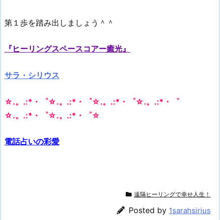
第１歩を踏み出しましょう＾＾
『ヒーリングスペースコアー癒光』
サラ・シリウス
☆.。.:*・゜☆.。.:*・゜☆.。.:*・゜☆.。.:*・゜
☆.。.:*・゜☆.。.:*・゜☆
電話占いの彩愛
遠隔ヒーリングで幸せ人生！
Posted by
1sarahsirius