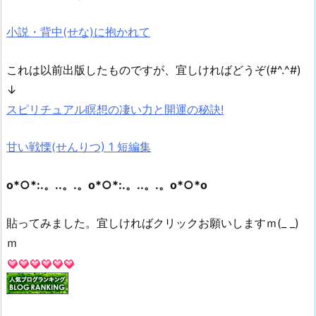
小説・背中(せな)に抱かれて
これは以前出版したものですが、宜しければどうぞ(#^.^#)
↓
スピリチュアル瞑想の凄い力と開運の秘訣!
甘い戦慄(せんりつ) 1 短編集
o*○*:.。..。.。o*○*:.。..。.。o*○*o
貼ってみました。宜しければクリックお願いしますｍ(_ _)
ｍ