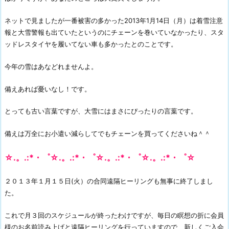
ネットで見ましたが一番被害の多かった2013年1月14日（月）は着雪注意
報と大雪警報も出ていたというのにチェーンを巻いていなかったり、スタ
ッドレスタイヤを履いてない車も多かったとのことです。
今年の雪はあなどれませんよ。
備えあれば憂いなし！です。
とっても古い言葉ですが、大雪にはまさにぴったりの言葉です。
備えは万全にお小遣い減らしてでもチェーンを買ってくださいね＾＾
☆.。.:*・゜☆.。.:*・゜☆.。.:*・゜☆.。.:*・゜☆
２０１３年１月１５日(火）の合同遠隔ヒーリングも無事に終了しまし
た。
これで月３回のスケジュールが終ったわけですが、毎日の瞑想の折に会員
様のお名前読み上げと遠隔ヒーリングを行っていますので、新しくご入会