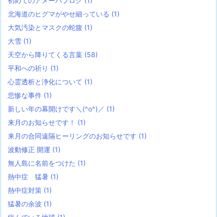
初めてのアメーバブログ
(1)
北海道のヒグマがやせ細っている
(1)
大気汚染とマスクの蛇腹
(1)
大雪
(1)
天空から降りてくる言葉
(58)
平和への祈り
(1)
心霊透析と浄化について
(1)
悲惨な事件
(1)
新しい年の幕開けです＼(^o^)／
(1)
来月のお知らせです！
(1)
来月の合同遠隔ヒーリングのお知らせです
(1)
波動修正 開運
(1)
無人島に名前をつけた
(1)
熱中症 猛暑
(1)
熱中症対策
(1)
猛暑の余波
(1)