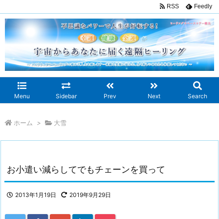
RSS
Feedly
Menu
Sidebar
Prev
Next
Search
ホーム
>
大雪
お小遣い減らしてでもチェーンを買って
2013年1月19日
2019年9月29日