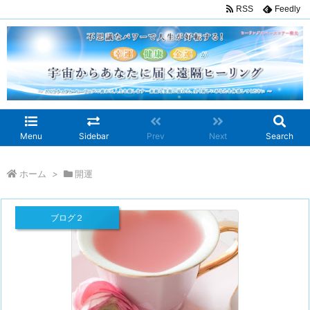
RSS
Feedly
Menu
Sidebar
Prev
Next
Search
ホーム
>
開運
ブログ２