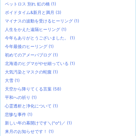
ペットロス 別れ 虹の橋
(1)
ボイドタイム&新月と満月
(3)
マイナスの波動を受けるヒーリング
(1)
人生をかえた遠隔ヒーリング
(1)
今年もありがとうございました。
(1)
今年最後のヒーリング
(1)
初めてのアメーバブログ
(1)
北海道のヒグマがやせ細っている
(1)
大気汚染とマスクの蛇腹
(1)
大雪
(1)
天空から降りてくる言葉
(58)
平和への祈り
(1)
心霊透析と浄化について
(1)
悲惨な事件
(1)
新しい年の幕開けです＼(^o^)／
(1)
来月のお知らせです！
(1)