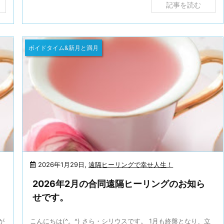
記事を読む
ボイドタイム&新月と満月
2026年1月29日
,
遠隔ヒーリングで幸せ人生！
2026年2月の合同遠隔ヒーリングのお知ら
せです。
が
こんにちは(^。^) さら・シリウスです。 1月も終盤となり、立