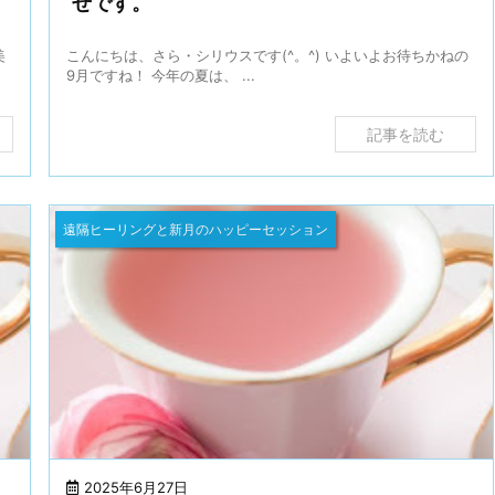
せです。
美
こんにちは、さら・シリウスです(^。^) いよいよお待ちかねの
9月ですね！ 今年の夏は、 ...
記事を読む
遠隔ヒーリングと新月のハッピーセッション
2025年6月27日