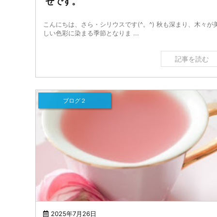
せです。
こんにちは、さら・シリウスです(^。^) 秋も深まり、木々が
しい色彩に染まる季節となりま ...
記事を読む
ブログ２
2025年7月26日