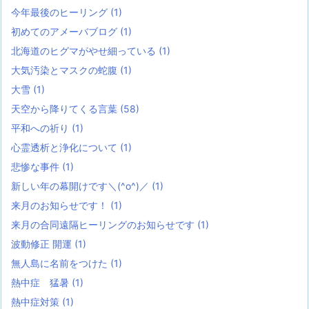
今年最後のヒーリング
(1)
初めてのアメーバブログ
(1)
北海道のヒグマがやせ細っている
(1)
大気汚染とマスクの蛇腹
(1)
大雪
(1)
天空から降りてくる言葉
(58)
平和への祈り
(1)
心霊透析と浄化について
(1)
悲惨な事件
(1)
新しい年の幕開けです＼(^o^)／
(1)
来月のお知らせです！
(1)
来月の合同遠隔ヒーリングのお知らせです
(1)
波動修正 開運
(1)
無人島に名前をつけた
(1)
熱中症 猛暑
(1)
熱中症対策
(1)