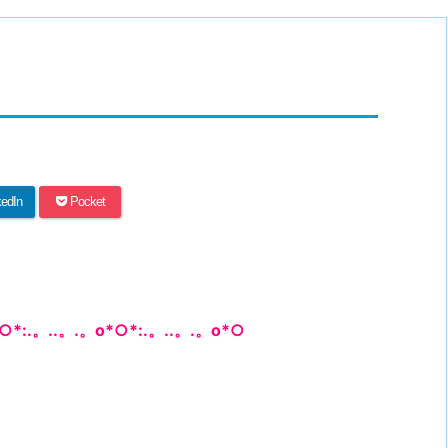
kedIn
Pocket
○*:.。..。.。o*○*:.。..。.。o*○