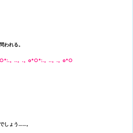
問われる。
○*:.。..。.。o*○*:.。..。.。o*○
でしょう……。