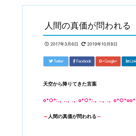
人間の真価が問われる
2017年3月6日
2019年10月8日
Twitter
Facebook
Google+
Lin
天空から降りてきた言葉
o*○*:.。..。.。o*○*:.。..。.。o*○*oo*
～
人間の真価が問われる
～