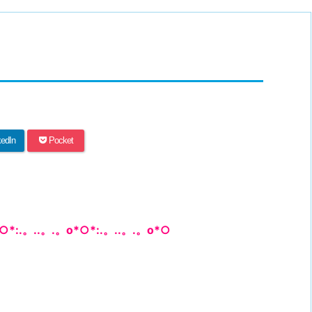
kedIn
Pocket
○*:.。..。.。o*○*:.。..。.。o*○