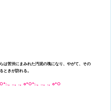
らは苦渋にまみれた汚泥の塊になり、やがて、その
るときが訪れる。
○*:.。..。.。o*○*:.。..。.。o*○