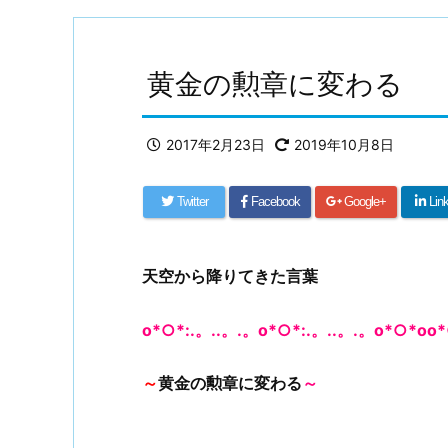
黄金の勲章に変わる
2017年2月23日
2019年10月8日
Twitter
Facebook
Google+
Lin
天空から降りてきた言葉
o*○*:.。..。.。o*○*:.。..。.。o*○*oo*
～
黄金の勲章に変わる
～