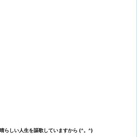
らしい人生を謳歌していますから (^。^)