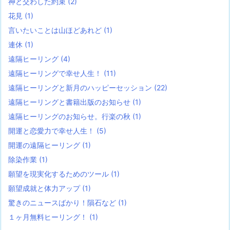
神と交わした約束
(2)
花見
(1)
言いたいことは山ほどあれど
(1)
連休
(1)
遠隔ヒーリング
(4)
遠隔ヒーリングで幸せ人生！
(11)
遠隔ヒーリングと新月のハッピーセッション
(22)
遠隔ヒーリングと書籍出版のお知らせ
(1)
遠隔ヒーリングのお知らせ。行楽の秋
(1)
開運と恋愛力で幸せ人生！
(5)
開運の遠隔ヒーリング
(1)
除染作業
(1)
願望を現実化するためのツール
(1)
願望成就と体力アップ
(1)
驚きのニュースばかり！隕石など
(1)
１ヶ月無料ヒーリング！
(1)