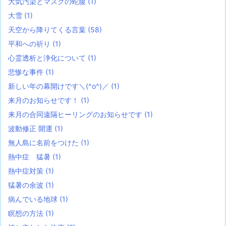
大気汚染とマスクの蛇腹
(1)
大雪
(1)
天空から降りてくる言葉
(58)
平和への祈り
(1)
心霊透析と浄化について
(1)
悲惨な事件
(1)
新しい年の幕開けです＼(^o^)／
(1)
来月のお知らせです！
(1)
来月の合同遠隔ヒーリングのお知らせです
(1)
波動修正 開運
(1)
無人島に名前をつけた
(1)
熱中症 猛暑
(1)
熱中症対策
(1)
猛暑の余波
(1)
病んでいる地球
(1)
瞑想の方法
(1)