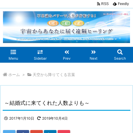
RSS
Feedly
Menu
Sidebar
Prev
Next
Search
ホーム
>
天空から降りてくる言葉
～結婚式に来てくれた人数よりも～
2017年1月10日
2019年10月4日