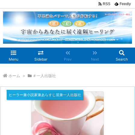
RSS
Feedly
Menu
Sidebar
Prev
Next
Search
ホーム
>
＃一人出版社
ヒーラー兼小説家兼あらすじ屋兼一人出版社