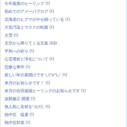
今年最後のヒーリング
(1)
初めてのアメーバブログ
(1)
北海道のヒグマがやせ細っている
(1)
大気汚染とマスクの蛇腹
(1)
大雪
(1)
天空から降りてくる言葉
(58)
平和への祈り
(1)
心霊透析と浄化について
(1)
悲惨な事件
(1)
新しい年の幕開けです＼(^o^)／
(1)
来月のお知らせです！
(1)
来月の合同遠隔ヒーリングのお知らせです
(1)
波動修正 開運
(1)
無人島に名前をつけた
(1)
熱中症 猛暑
(1)
熱中症対策
(1)